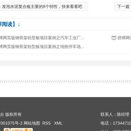
：
发泡水泥复合板主要的8个特性，快来看看吧
下一篇
荐阅读】↓
拼搏网页版钢骨架轻型板项目案例之汽车工业厂房的应用
拼搏网页版钢骨架轻型板项目案例之地铁停车场的应用
：
搏平台 版权所有
联系人：陈经理
001075号-2
网站地图
RSS
XML
电话：17344710