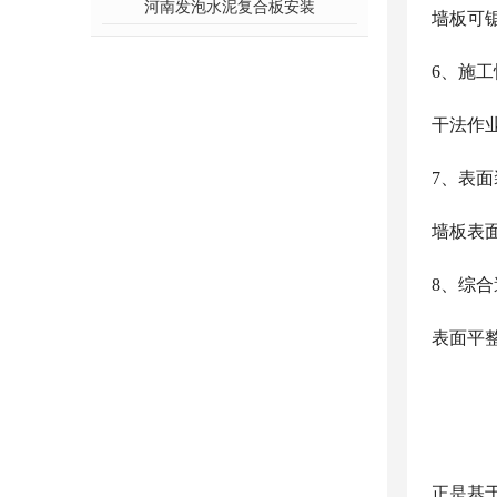
河南发泡水泥复合板安装
墙板可
6、施
干法作
7、表
墙板表
8、综
表面平
正是基