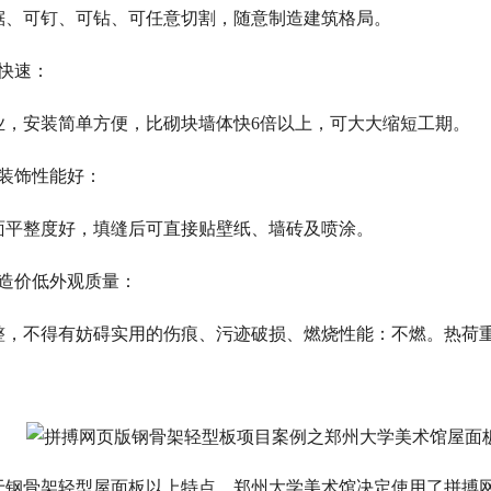
锯、可钉、可钻、可任意切割，随意制造建筑格局。
工快速：
业，安装简单方便，比砌块墙体快6倍以上，可大大缩短工期。
面装饰性能好：
面平整度好，填缝后可直接贴壁纸、墙砖及喷涂。
合造价低外观质量：
整，不得有妨碍实用的伤痕、污迹破损、燃烧性能：不燃。热荷重收
于钢骨架轻型屋面板以上特点，郑州大学美术馆决定使用了拼搏