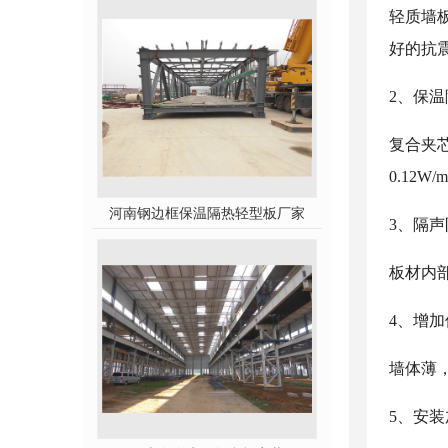
轻质墙
好的抗
2、保
复合夹
0.12
河南钢边框保温隔热轻型板厂家
3、隔
板材内
4、增
墙体薄，
5、安