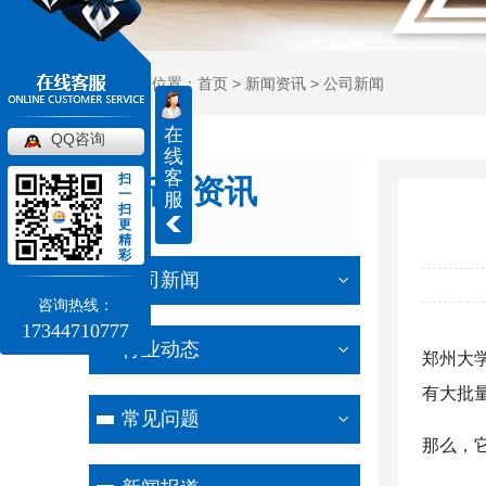
当前位置：
首页
>
新闻资讯
>
公司新闻
在
QQ咨询
线
客
扫
新闻资讯
一
服
扫
更
NEWS
精
彩
公司新闻
咨询热线：
17344710777
行业动态
郑州大
有大批
常见问题
那么，