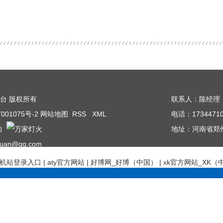
：
搏平台 版权所有
联系人：陈经理
001075号-2
网站地图
RSS
XML
电话：17344710
力
地址：河南省郑州
ituan@qq.com
机站登录入口
|
aty官方网站
|
好博网_好博（中国）
|
xk官方网站_XK（