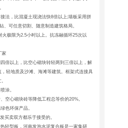
。
接法，比混凝土现浇法快8倍以上;墙板采用拼
可钻、可任意切割、随意制造建筑格局。
耐火极限为2.5小时以上。抗冻融循环25次以
到四倍以上，比空心砌块转轻两到三倍以上，解
筑，轻地质及沙滩、海滩等建筑。框架式连接具
亡。
及喷涂。
、空心砌块砖等降低工程总等价的20%。
属绿色环保产品。
开发买卖双方都乐于接受的。
隔热轻型板，河南发泡水泥复合板是一家集研