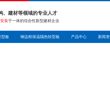
构、建材等领域的专业人才
、安装
于一体的综合性新型建材企业
轻型板
钢边框保温隔热轻型板
产品中心
新闻资