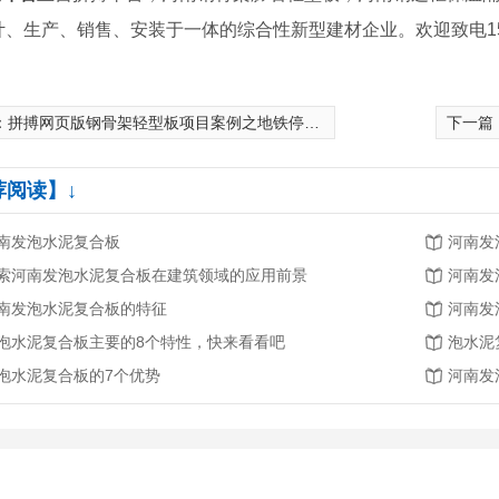
、生产、销售、安装于一体的综合性新型建材企业。欢迎致电1523
：
拼搏网页版钢骨架轻型板项目案例之地铁停车场的应用
下一篇
荐阅读】↓
南发泡水泥复合板
河南发
索河南发泡水泥复合板在建筑领域的应用前景
河南发
南发泡水泥复合板的特征
河南发
泡水泥复合板主要的8个特性，快来看看吧
泡水泥
泡水泥复合板的7个优势
河南发