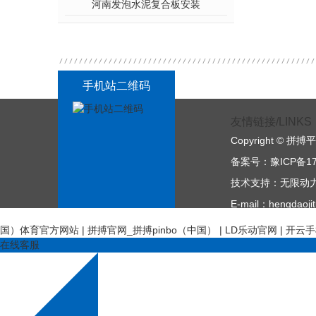
河南发泡水泥复合板安装
手机站二维码
友情链接/LINKS
Copyright © 拼
备案号：
豫ICP备17
技术支持：
无限动
E-mail：hengdaoj
国）体育官方网站
|
拼搏官网_拼搏pinbo（中国）
|
LD乐动官网
|
开云手
在线客服