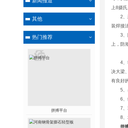
新闻报道
上8摄
2
其他
装焊接
3
热门推荐
上，防
4
决大梁
有良好
5
6
7
拼搏平台
8
拼