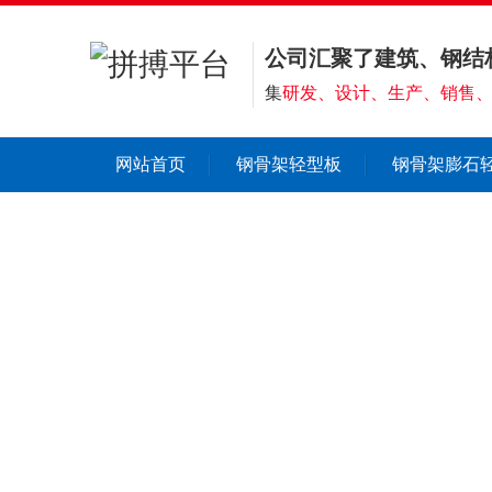
公司汇聚了建筑、钢结
集
研发、设计、生产、销售
网站首页
钢骨架轻型板
钢骨架膨石