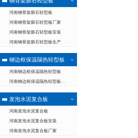
钢骨架膨石轻型板
河南钢骨架膨石轻型板
河南钢骨架膨石轻型板厂家
河南钢骨架膨石轻型板安装
河南钢骨架膨石轻型板生产
钢边框保温隔热轻型板
河南钢边框保温隔热轻型板
河南钢边框保温隔热轻型板厂家
发泡水泥复合板
河南发泡水泥复合板
河南发泡水泥复合板安装
河南发泡水泥复合板厂家