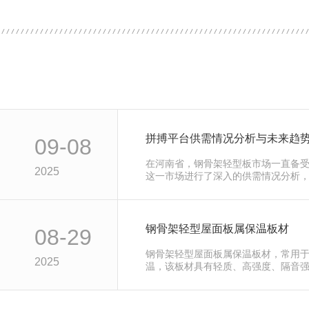
拼搏平台供需情况分析与未来趋
09-08
在河南省，钢骨架轻型板市场一直备
2025
这一市场进行了深入的供需情况分析
来的发展趋…
钢骨架轻型屋面板属保温板材
08-29
钢骨架轻型屋面板属保温板材，常用
2025
温，该板材具有轻质、高强度、隔音
泛应用于建筑…