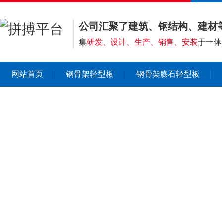
公司汇聚了建筑、钢结构、建材
集
研发、设计、生产、销售、安装
于一体
网站首页
钢骨架轻型板
钢骨架膨石轻型板