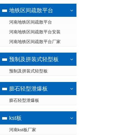
地铁区间疏散平台
河南地铁区间疏散平台
河南地铁区间疏散平台安装
河南地铁区间疏散平台厂家
预制及拼装式轻型板
预制及拼装式轻型板
膨石轻型泄爆板
膨石轻型泄爆板
kst板
河南kst板厂家