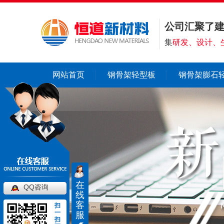
公司汇聚了
集
研发、设计、
网站首页
钢骨架轻型板
钢骨架膨石
在
QQ咨询
线
客
扫
一
服
扫