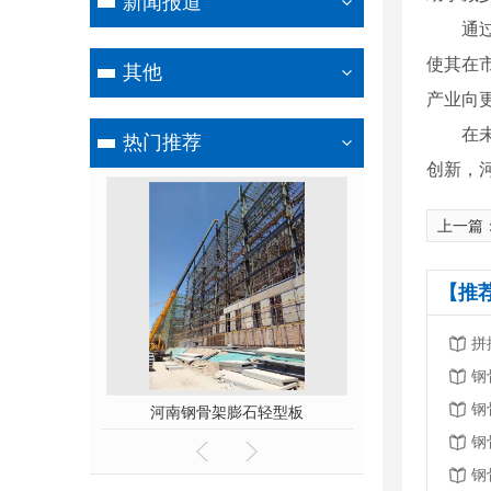
新闻报道
通
使其在
其他
产业向
在
热门推荐
创新，
上一篇
【推
拼
钢
钢
河南钢骨架膨石轻型板
河南钢骨架膨石轻型板厂家
钢
钢