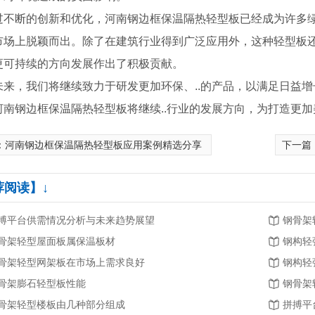
过不断的创新和优化，河南钢边框保温隔热轻型板已经成为许多绿
市场上脱颖而出。除了在建筑行业得到广泛应用外，这种轻型板
更可持续的方向发展作出了积极贡献。
未来，我们将继续致力于研发更加环保、..的产品，以满足日益
河南钢边框保温隔热轻型板将继续..行业的发展方向，为打造更
：
河南钢边框保温隔热轻型板应用案例精选分享
下一篇
荐阅读】↓
搏平台供需情况分析与未来趋势展望
钢骨架
骨架轻型屋面板属保温板材
钢构轻
骨架轻型网架板在市场上需求良好
钢构轻
河南钢边框保温隔热轻型板厂家
河南发泡水泥复合板安装
骨架膨石轻型板性能
钢骨架
骨架轻型楼板由几种部分组成
拼搏平