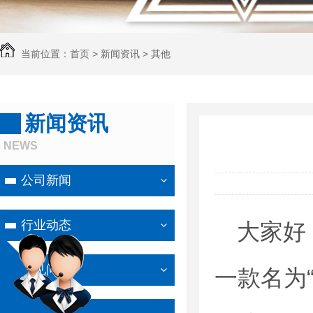
当前位置：
首页
>
新闻资讯
>
其他
新闻资讯
NEWS
公司新闻
行业动态
大家好
常见问题
一款名为