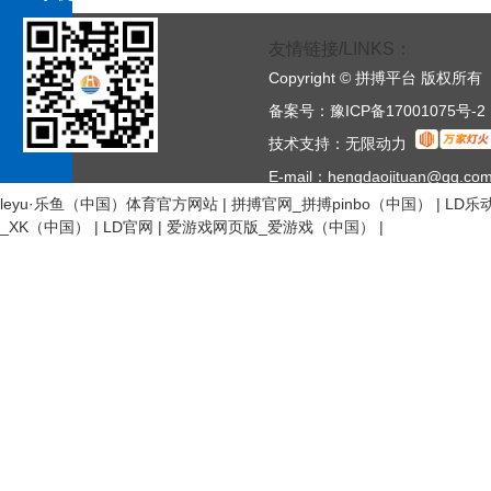
友情链接/LINKS：
Copyright © 拼搏平台 版权所有
备案号：
豫ICP备17001075号-2
技术支持：
无限动力
E-mail：hengdaojituan@qq.co
leyu·乐鱼（中国）体育官方网站
|
拼搏官网_拼搏pinbo（中国）
|
LD乐
_XK（中国）
|
LD官网
|
爱游戏网页版_爱游戏（中国）
|