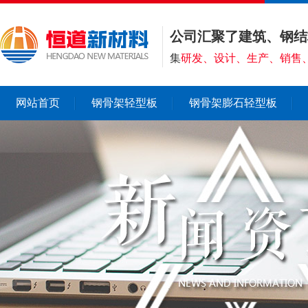
公司汇聚了建筑、钢结
集
研发、设计、生产、销售
网站首页
钢骨架轻型板
钢骨架膨石轻型板