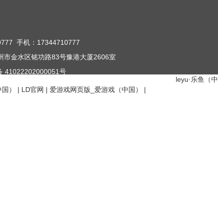
777 手机：17344710777
市金水区铭功路83号豫港大厦2606室
1022202000051号
leyu·乐鱼（中
中国）
|
LD官网
|
爱游戏网页版_爱游戏（中国）
|