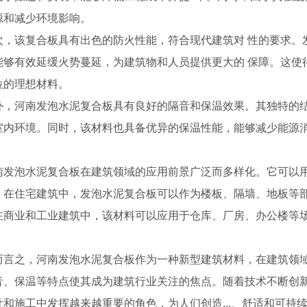
源和减少环境影响。
次，该复合板具有出色的防火性能，符合现代建筑对 性的要求。
能够有效延缓火势蔓延，为建筑物和人员提供更大的 保障。这使
位的理想材料。
外，河南发泡水泥复合板具有良好的隔音和保温效果。其独特的
室内环境。同时，该材料也具备优异的保温性能，能够减少能源
。
南发泡水泥复合板在建筑领域的应用前景广泛而多样化。它可以
。在住宅建筑中，发泡水泥复合板可以作为楼板、隔墙、地板等部
在商业和工业建筑中，该材料可以应用于仓库、厂房、办公楼等
膨石轻型板
河南钢骨架膨石轻型板厂家
河南钢边框保
而言之，河南发泡水泥复合板作为一种新型建筑材料，在建筑领
音、保温等特点使其成为建筑行业关注的焦点。随着技术不断创
计和施工中发挥越来越重要的角色，为人们创造...、舒适和可持