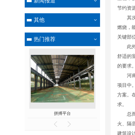
新闻报道
节约资
其
其他
燃烧，
关键部
热门推荐
此
舒适的
的要求
河
项目中
方案。
求。
拼搏平台
河南钢骨架
总
火、隔
建筑设