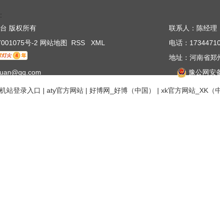
：
搏平台 版权所有
联系人：陈经理
001075号-2
网站地图
RSS
XML
电话：17344710
地址：河南省郑州
ituan@qq.com
豫公网安备 4
机站登录入口
|
aty官方网站
|
好博网_好博（中国）
|
xk官方网站_XK（