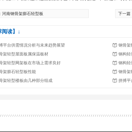
：
河南钢骨架膨石轻型板
下一篇
荐阅读】↓
搏平台供需情况分析与未来趋势展望
钢骨架
骨架轻型屋面板属保温板材
钢构轻
骨架轻型网架板在市场上需求良好
钢构轻
骨架膨石轻型板性能
钢骨架
骨架轻型楼板由几种部分组成
拼搏平