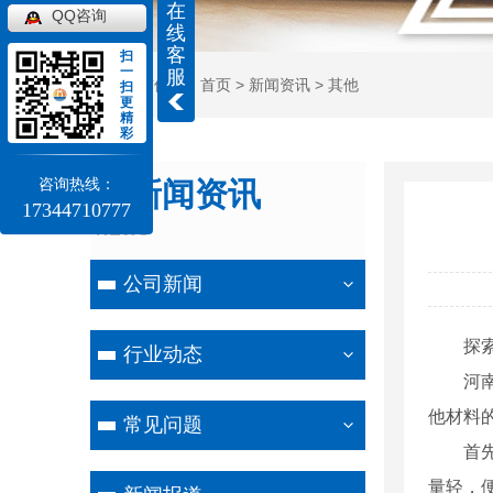
在
QQ咨询
线
客
扫
一
服
当前位置：
首页
>
新闻资讯
>
其他
扫
更
精
彩
咨询热线：
新闻资讯
17344710777
NEWS
公司新闻
探
行业动态
河
他材料
常见问题
首
量轻，