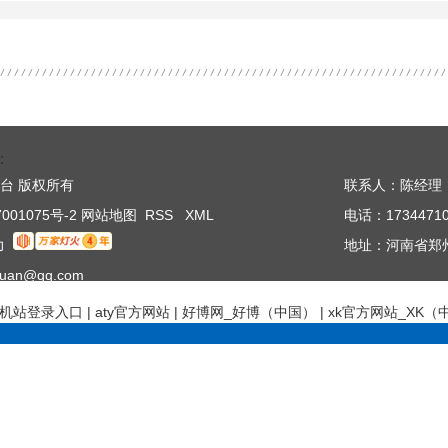
：
搏平台 版权所有
联系人：陈经理
001075号-2
网站地图
RSS
XML
电话：17344710
力
地址：河南省郑州
ituan@qq.com
机站登录入口
|
aty官方网站
|
好博网_好博（中国）
|
xk官方网站_XK（