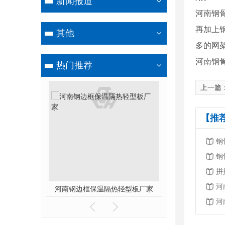
新闻报道
河南钢
再加上
其他
多的网
河南钢
热门推荐
上一篇
【推
钢
钢
拼
河
轻型板厂家
河南钢边框保温隔热轻型板厂家
河南发泡水泥
河