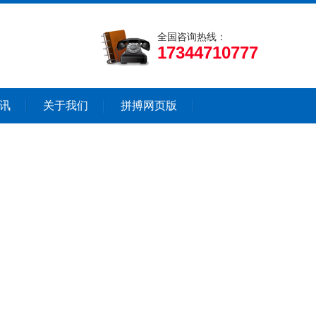
全国咨询热线：
17344710777
讯
关于我们
拼搏网页版