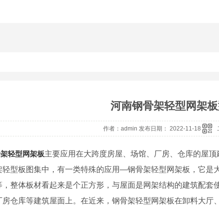
河南钢骨架轻型网架板
作者：admin 发布日期： 2022-11-18
骨架轻型网架板
主要应用在大跨度房屋、场馆、厂房、仓库的屋顶
架轻型板图集中，有一类特殊的应用—钢骨架轻型网架板，它是
等，整体板材看起来是个正方形，与屋面是网架结构的建筑配套
厂房仓库等建筑屋面上。在近来，钢骨架轻型网架板在卸料大厅