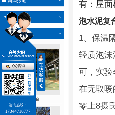
新闻报道
有：屋面
其他
泡水泥复
热门推荐
1、保温
轻质泡沫
在
QQ咨询
可，实验
线
客
扫
一
服
扫
在无取暖
更
精
彩
拼搏平台
零上8摄
咨询热线：
17344710777