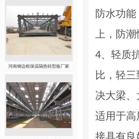
防水功能
上，防潮
4、轻质
河南钢边框保温隔热轻型板厂家
比，轻三
决大梁、
适用于高
接具有良